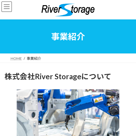
コ
ナ
ン
ビ
テ
ゲ
ン
ー
ツ
シ
へ
ョ
事業紹介
ス
ン
キ
に
ッ
移
プ
動
HOME
事業紹介
株式会社River Storageについて